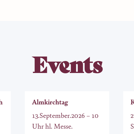
Events
h
Almkirchtag
K
13.September.2026 – 10
2
Uhr hl. Messe.
S